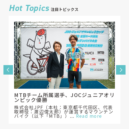
Hot Topics
注目トピックス
3×
の場
Cha
MTBチーム所属選手、JOCジュニアオリ
ンピック優勝
小学
点を
株式会社JPF（本社：東京都千代田区、代表
株式会
取締役：渡辺俊太郎）が運営するマウンテン
バイク（以下「MTB」）...
Read more