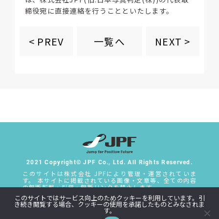
締役宛に直接連絡を行うことといたします。
一覧へ
< PREV
NEXT >
2021 Copyright© JPF Co., Ltd. All Rights Reserved.
このサイトは株式会社 JPFにより管理・運営されていま
す。 本サイトに掲載されている画像・文章等、全ての内容
の無断転載・引用・無断リンクを禁止します。
このサイトではサービス向上のためクッキーを利用しています。引
社外通報窓口
き続き閲覧する場合、クッキーの使用を承諾したものとみなされま
す。
Privacy Policy