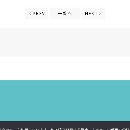
一覧へ
< PREV
NEXT >
イトに掲載されている画像・文章等、全ての内容の無断転載・引用・無断リンクを禁止しま
めクッキーを利用しています。引き続き閲覧する場合、クッキーの使用を承諾