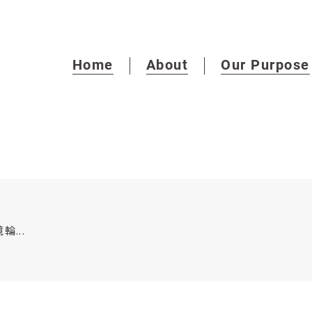
Home
About
Our Purpose
...